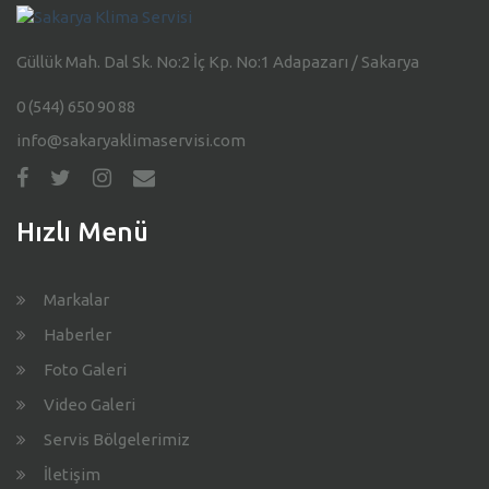
Güllük Mah. Dal Sk. No:2 İç Kp. No:1 Adapazarı / Sakarya
0 (544) 650 90 88
info@sakaryaklimaservisi.com
Hızlı Menü
Markalar
Haberler
Foto Galeri
Video Galeri
Servis Bölgelerimiz
İletişim